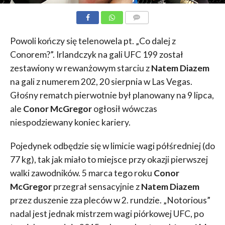
KOMENTARZE
Powoli kończy się telenowela pt. „Co dalej z
Conorem?”. Irlandczyk na gali UFC 199 został
zestawiony w rewanżowym starciu z
Natem Diazem
na gali z numerem 202, 20 sierpnia w Las Vegas.
Głośny rematch pierwotnie był planowany na 9 lipca,
ale
Conor McGregor
ogłosił wówczas
niespodziewany koniec kariery.
Pojedynek odbędzie się w limicie wagi półśredniej (do
77 kg), tak jak miało to miejsce przy okazji pierwszej
walki zawodników. 5 marca tego roku
Conor
McGregor
przegrał sensacyjnie z
Natem Diazem
przez duszenie zza pleców w 2. rundzie. „Notorious”
nadal jest jednak mistrzem wagi piórkowej UFC, po