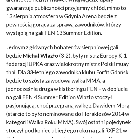
gwarantuje publiczności przyjemny chłód, mimo to
13 sierpnia atmosfera w Gdynia Arena będzie z
pewnością gorąca za sprawą zawodników, którzy
wystąpią na gali FEN 13 Summer Edition.
Jednym z głównych bohaterów sierpniowej gali
będzie
Michał Wlazło
(3-2), były mistrz Europy K-1
federacji UPKA oraz wielokrotny mistrz Polski muay
thai. Dla 33-letniego zawodnika klubu Forfit Gdańsk
będzie to szósta zawodowa walka MMA, a
jednocześnie druga w klatkoringu FEN – w debiucie
na gali FEN 4 Summer Edition Wlazło stoczył
pasjonującą, choć przegraną walkę z Dawidem Morą
(starcie to było nominowane do Heraklesów 2014 w
kategorii Walka Roku MMA). Swój ostatni pojedynek
stoczył pod koniec ubiegłego roku na gali RXF 21 w