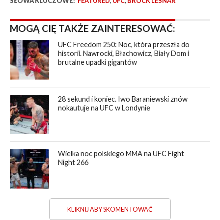
SŁOWA KLUCZOWE:
FEATURED
,
UFC
,
BROCK LESNAR
MOGĄ CIĘ TAKŻE ZAINTERESOWAĆ:
UFC Freedom 250: Noc, która przeszła do
historii. Nawrocki, Błachowicz, Biały Dom i
brutalne upadki gigantów
28 sekund i koniec. Iwo Baraniewski znów
nokautuje na UFC w Londynie
Wielka noc polskiego MMA na UFC Fight
Night 266
KLIKNIJ ABY SKOMENTOWAĆ