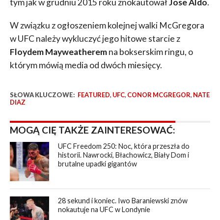
tym jak w grudniu 2015 roku znokautował
Jose Aldo
.
W związku z ogłoszeniem kolejnej walki McGregora
w UFC należy wykluczyć jego hitowe starcie z
Floydem Mayweatherem
na bokserskim ringu, o
którym mówią media od dwóch miesięcy.
SŁOWA KLUCZOWE:
FEATURED
,
UFC
,
CONOR MCGREGOR
,
NATE
DIAZ
MOGĄ CIĘ TAKŻE ZAINTERESOWAĆ:
UFC Freedom 250: Noc, która przeszła do
historii. Nawrocki, Błachowicz, Biały Dom i
brutalne upadki gigantów
28 sekund i koniec. Iwo Baraniewski znów
nokautuje na UFC w Londynie