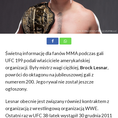
JON KOPALOFF/ZUFFA LLC/ZUFFA LLC
Świetną informację dla fanów MMA podczas gali
UFC 199 podali właściciele amerykańskiej
organizacji. Były mistrz wagi ciężkiej,
Brock Lesnar
,
powróci do oktagonu na jubileuszowej gali z
numerem 200. Jego rywal nie został jeszcze
ogłoszony.
Lesnar obecnie jest związany również kontraktem z
organizacją z wrestlingową organizacją WWE.
Ostatni raz w UFC 38-latek wystąpił 30 grudnia 2011