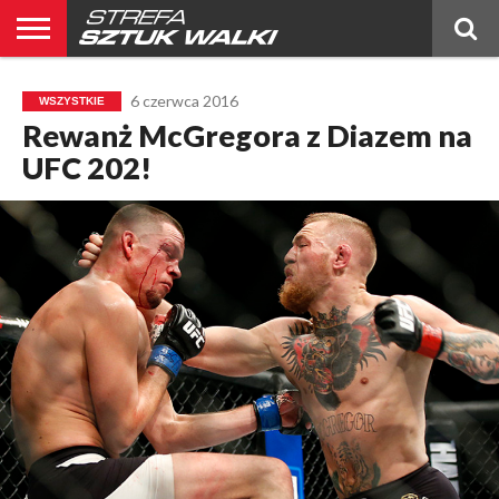
BELTOR
BLOG
BELTOR
KICKBOXING
OGŁOSZENIA
POLSKIE
PUBLICYSTYKA
RANKING
RANKING
RELACJE
ŚWIATOWE
WYWIADY
6 czerwca 2016
WSZYSTKIE
NEWS
MMA
MMA
PL
MMA
Rewanż McGregora z Diazem na
UFC 202!