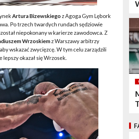
W
dynek
Artura Bizewskiego
z Agoga Gym Lębork
awa. Po trzech twardych rundach sędziowie
pozostał niepokonany w karierze zawodowca. Z
adiuszem Wrzoskiem
z Warszawy arbitrzy
, aby wskazać zwycięzcę. W tym celu zarządzili
e lepszy okazał się Wrzosek.
M
F