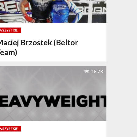
WSZYSTKIE
aciej Brzostek (Beltor
Team)
18.7K
WSZYSTKIE