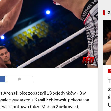
P
FOT. FEN
T
KOMENTARZE
ia Arena kibice zobaczyli 13 pojedynków – 8 w
ś
 walce wydarzenia
Kamil Łebkowski
pokonał na
stwa zanotowali także
Marian Ziółkowski,