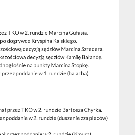
ez TKO w 2. rundzie Marcina Gułasia.
 po dogrywce Kryspina Kalskiego.
zościową decyzją sędziów Marcina Szredera.
kszościową decyzją sędziów Kamilę Bałandę.
ednogłośnie na punkty Marcina Stopkę.
 przez poddanie w 1, rundzie (balacha)
ał przez TKO w 2. rundzie Bartosza Chyrka.
ez poddanie w 2. rundzie (duszenie zza pleców)
ał przez poddanie w 2. rundzie (kimura)