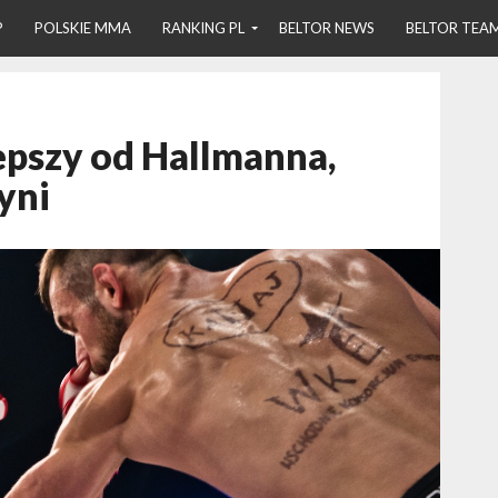
P
POLSKIE MMA
RANKING PL
BELTOR NEWS
BELTOR TEA
epszy od Hallmanna,
yni