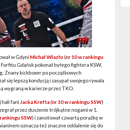
tował w Gdyni
Michał Wlazło
(
nr 10 w rankingu
Forfitu Gdańsk pokonał byłego fightera KSW,
ng. Znany kickboxer po początkowych
ał się lepszą kondycją i zasypał swojego rywala
ną wygraną w karierze przez TKO.
 hali fani
Jacka Krefta
(
nr 10 w rankingu SSW
)
zegrał przez duszenie trójkątne nogami w 1.
 rankingu SSW
) i zanotował czwartą porażkę w
ianinem oznacza też znaczne oddalenie się do