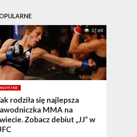
OPULARNE
37.6K
WSZYSTKIE
ak rodziła się najlepsza
zawodniczka MMA na
wiecie. Zobacz debiut „JJ” w
UFC