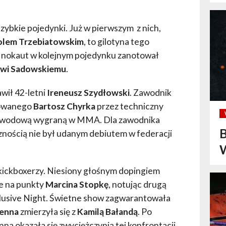
szybkie pojedynki. Już w pierwszym z nich,
lem Trzebiatowskim
, to gilotyna tego
i nokaut w kolejnym pojedynku zanotował
owi Sadowskiemu
.
wił 42-letni
Ireneusz Szydłowski
. Zawodnik
zowanego
Bartosz Chyrka
przez techniczny
ą zawodową wygraną w MMA. Dla zawodnika
B
znością nie był udanym debiutem w federacji
W
 kickboxerzy. Niesiony głośnym dopingiem
e na punkty
Marcina Stopkę
, notując drugą
clusive Night. Świetne show zagwarantowała
enna
zmierzyła się z
Kamilą Bałandą
. Po
na okazała się zwyciężczynią tej konfrontacji.