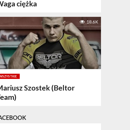
aga ciężka
18.6K
WSZYSTKIE
ariusz Szostek (Beltor
Team)
ACEBOOK