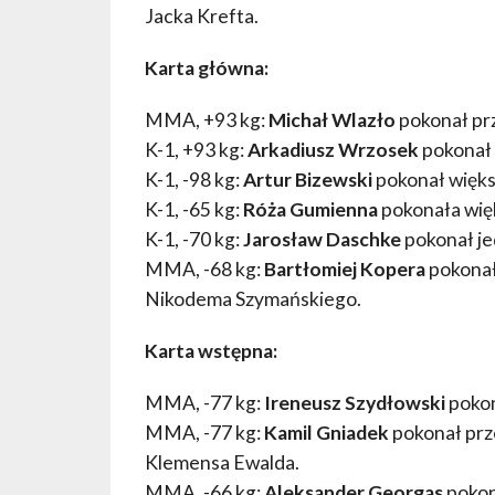
Jacka Krefta.
Karta główna:
MMA, +93 kg:
Michał Wlazło
pokonał prz
K-1, +93 kg:
Arkadiusz Wrzosek
pokonał
K-1, -98 kg:
Artur Bizewski
pokonał więks
K-1, -65 kg:
Róża Gumienna
pokonała wię
K-1, -70 kg:
Jarosław Daschke
pokonał j
MMA, -68 kg:
Bartłomiej Kopera
pokonał
Nikodema Szymańskiego.
Karta wstępna:
MMA, -77 kg:
Ireneusz Szydłowski
pokon
MMA, -77 kg:
Kamil Gniadek
pokonał prz
Klemensa Ewalda.
MMA, -66 kg:
Aleksander Georgas
pokon