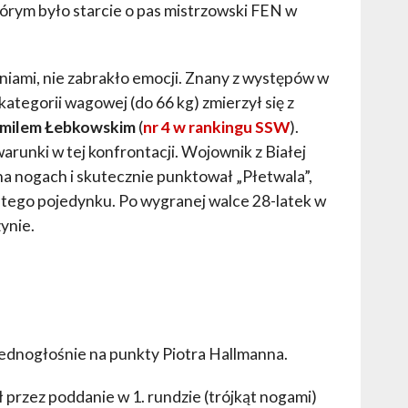
órym było starcie o pas mistrzowski FEN w
iami, nie zabrakło emocji. Znany z występów w
ategorii wagowej (do 66 kg) zmierzył się z
milem Łebkowskim
(
nr 4 w rankingu SSW
).
unki w tej konfrontacji. Wojownik z Białej
ię na nogach i skutecznie punktował „Płetwala”,
 tego pojedynku. Po wygranej walce 28-latek w
ynie.
jednogłośnie na punkty Piotra Hallmanna.
 przez poddanie w 1. rundzie (trójkąt nogami)