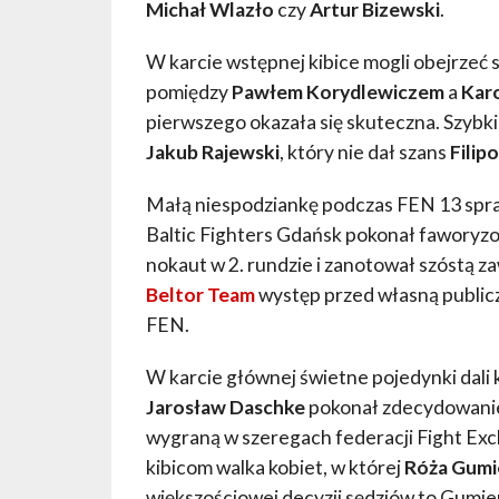
Michał Wlazło
czy
Artur Bizewski
.
W karcie wstępnej kibice mogli obejrzeć 
pomiędzy
Pawłem Korydlewiczem
a
Karo
pierwszego okazała się skuteczna. Szybk
Jakub Rajewski
, który nie dał szans
Filip
Małą niespodziankę podczas FEN 13 spra
Baltic Fighters Gdańsk pokonał fawory
nokaut w 2. rundzie i zanotował szóst
Beltor Team
występ przed własną public
FEN.
W karcie głównej świetne pojedynki dali
Jarosław Daschke
pokonał zdecydowani
wygraną w szeregach federacji Fight Ex
kibicom walka kobiet, w której
Róża Gumi
większościowej decyzji sędziów to Gumien