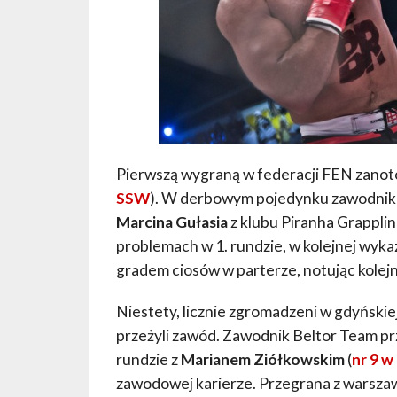
Pierwszą wygraną w federacji FEN zano
SSW
). W derbowym pojedynku zawodnik 
Marcina Gułasia
z klubu Piranha Grappli
problemach w 1. rundzie, w kolejnej wykaz
gradem ciosów w parterze, notując kolej
Niestety, licznie zgromadzeni w gdyńskiej
przeżyli zawód. Zawodnik Beltor Team pr
rundzie z
Marianem Ziółkowskim
(
nr 9 w
zawodowej karierze. Przegrana z warszaw