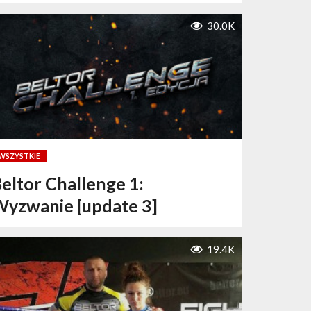
30.0K
WSZYSTKIE
eltor Challenge 1:
yzwanie [update 3]
19.4K