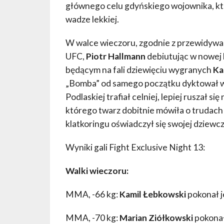
głównego celu gdyńskiego wojownika, kt
wadze lekkiej.
W walce wieczoru, zgodnie z przewidywan
UFC,
Piotr Hallmann
debiutując w nowej k
będącym na fali dziewięciu wygranych
Ka
„Bomba” od samego początku dyktował war
Podlaskiej trafiał celniej, lepiej ruszał s
którego twarz dobitnie mówiła o trudach
klatkoringu oświadczył się swojej dziewcz
Wyniki gali Fight Exclusive Night 13:
Walki wieczoru:
MMA, -66 kg:
Kamil Łebkowski
pokonał 
MMA, -70 kg:
Marian Ziółkowski
pokonał