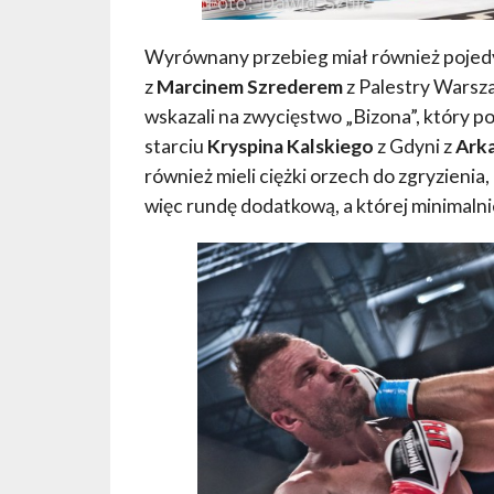
Wyrównany przebieg miał również poje
z
Marcinem Szrederem
z Palestry Warsz
wskazali na zwycięstwo „Bizona”, który 
starciu
Kryspina Kalskiego
z Gdyni z
Ark
również mieli ciężki orzech do zgryzienia
więc rundę dodatkową, a której minimalni