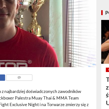
P
T
KOMENTARZE
 z najbardziej doświadczonych zawodników
ś
ickboxer Palestra Muay Thai & MMA Team
ight Exclusive Night i na Torwarze zmierzy się z