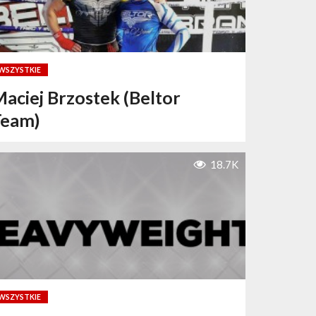
WSZYSTKIE
aciej Brzostek (Beltor
Team)
18.7K
WSZYSTKIE