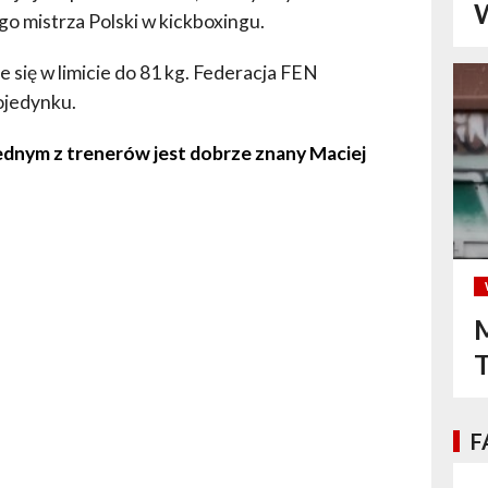
W
go mistrza Polski w kickboxingu.
 się w limicie do 81 kg. Federacja FEN
pojedynku.
ednym z trenerów jest dobrze znany Maciej
M
F