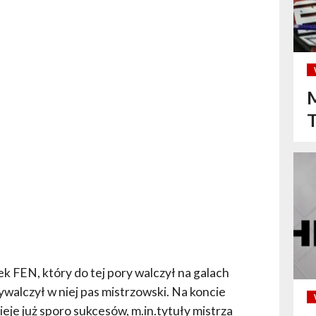
M
k FEN, który do tej pory walczył na galach
ywalczył w niej pas mistrzowski. Na koncie
je już sporo sukcesów, m.in.tytuły mistrza