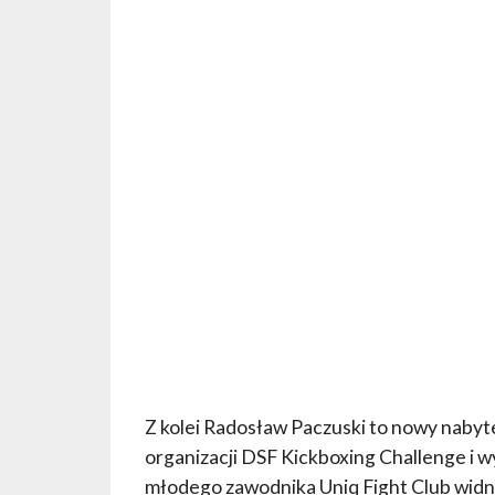
Z kolei Radosław Paczuski to nowy nabyte
organizacji DSF Kickboxing Challenge i w
młodego zawodnika Uniq Fight Club widnie