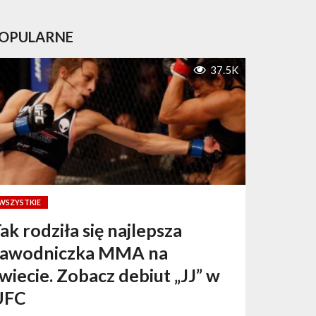
OPULARNE
37.5K
WSZYSTKIE
ak rodziła się najlepsza
zawodniczka MMA na
wiecie. Zobacz debiut „JJ” w
UFC