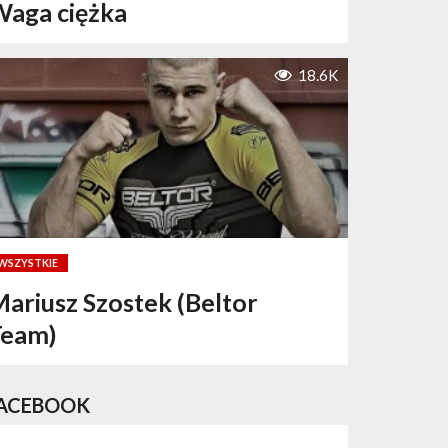
aga ciężka
18.6K
WSZYSTKIE
ariusz Szostek (Beltor
Team)
ACEBOOK