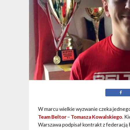
W marcu wielkie wyzwanie czeka jednego
Team Beltor
–
Tomasza Kowalskiego
. K
Warszawa podpisał kontrakt z federacją F