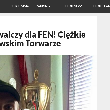
P
POLSKIE MMA
RANKING PL
BELTOR NEWS
BELTOR TEA
alczy dla FEN! Ciężkie
awskim Torwarze