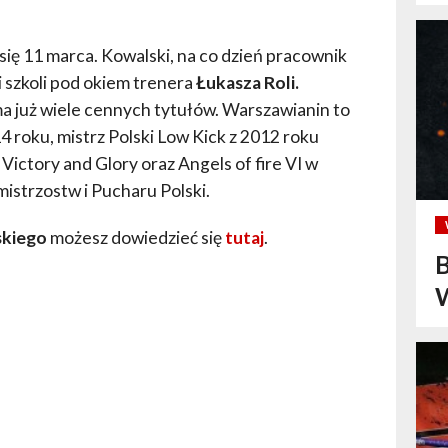
ę 11 marca. Kowalski, na co dzień pracownik
 szkoli pod okiem trenera
Łukasza Roli.
a już wiele cennych tytułów. Warszawianin to
 roku, mistrz Polski Low Kick z 2012 roku
ictory and Glory oraz Angels of fire VI w
mistrzostw i Pucharu Polski.
skiego
możesz dowiedzieć się
tutaj
.
B
W