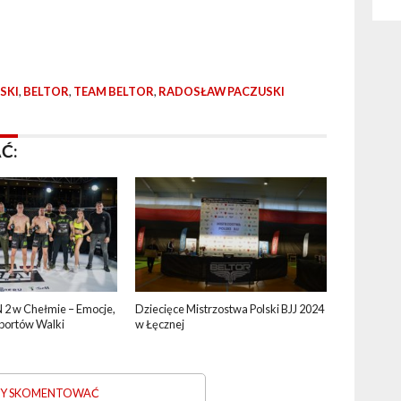
SKI
,
BELTOR
,
TEAM BELTOR
,
RADOSŁAW PACZUSKI
Ć:
2 w Chełmie – Emocje,
Dziecięce Mistrzostwa Polski BJJ 2024
Sportów Walki
w Łęcznej
ABY SKOMENTOWAĆ