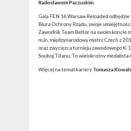
Radosławem Paczuskim
.
Gala FEN 16 Warsaw Reloaded odbędzie si
Biura Ochrony Rządu, swoje umiejętności
Zawodnik Team Beltor na swoim koncie m
m.in. międzynarodowy mistrz Czech z 2014
oraz zwycięzca turnieju zawodowego K-1 V
Souboj Titanu. To wielokrotny medalista 
Więcej na temat kariery
Tomasza Kowal