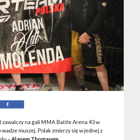
zawalczy na gali MMA Battle Arena 43 w
 wadze muszej. Polak zmierzy się w jednej z
ułu –
Alanem Thomasem
.