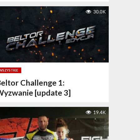
30.0K
WSZYSTKIE
eltor Challenge 1:
yzwanie [update 3]
19.4K