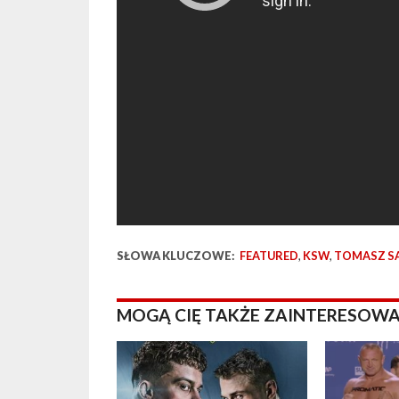
SŁOWA KLUCZOWE:
FEATURED
,
KSW
,
TOMASZ S
MOGĄ CIĘ TAKŻE ZAINTERESOWA