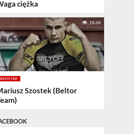
aga ciężka
18.6K
WSZYSTKIE
ariusz Szostek (Beltor
Team)
ACEBOOK