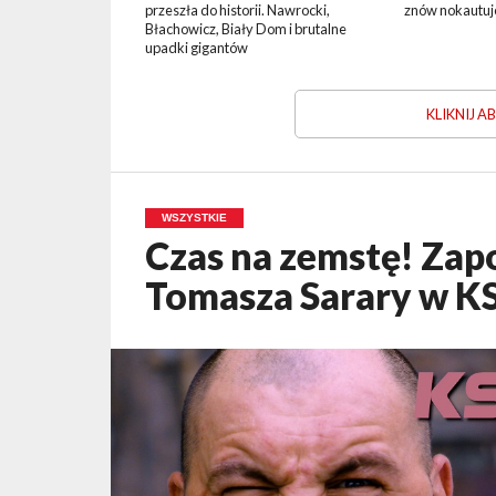
przeszła do historii. Nawrocki,
znów nokautuj
Błachowicz, Biały Dom i brutalne
upadki gigantów
KLIKNIJ 
WSZYSTKIE
Czas na zemstę! Zap
Tomasza Sarary w 