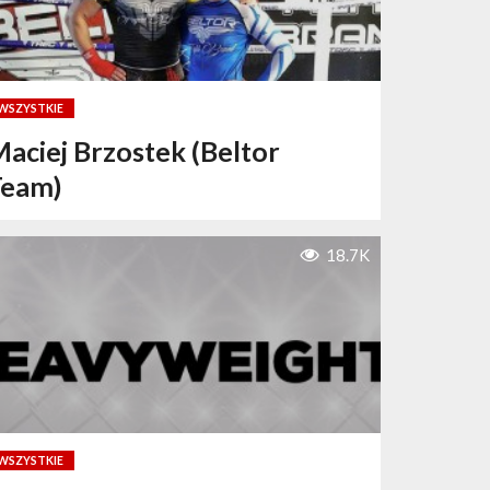
WSZYSTKIE
aciej Brzostek (Beltor
Team)
18.7K
WSZYSTKIE