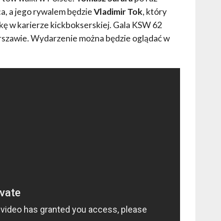
ca, a jego rywalem będzie
Vladimir Tok
, który
kę w karierze kickbokserskiej. Gala KSW 62
arszawie. Wydarzenie można będzie oglądać w