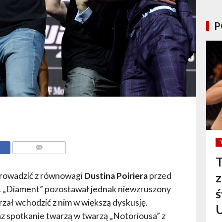
P
T
KOMENTARZE
prowadzić z równowagi
Dustina Poiriera
przed
s. „Diament” pozostawał jednak niewzruszony
ś
erzał wchodzić z nim w większą dyskusję.
az spotkanie twarzą w twarzą „Notoriousa” z