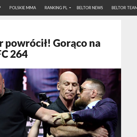
P
POLSKIE MMA
RANKING PL
BELTOR NEWS
BELTOR TEA
 powrócił! Gorąco na
FC 264