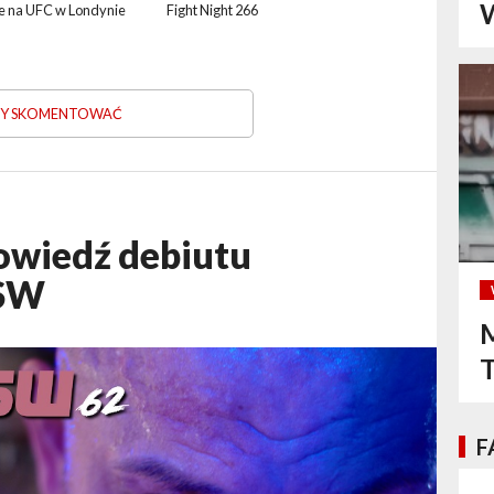
W
e na UFC w Londynie
Fight Night 266
ABY SKOMENTOWAĆ
owiedź debiutu
KSW
M
F