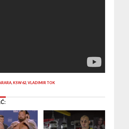
ARARA
,
KSW 62
,
VLADIMIR TOK
Ć: