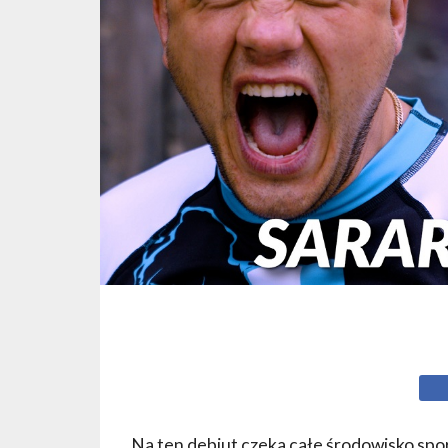
Na ten debiut czeka całe środowisko spo