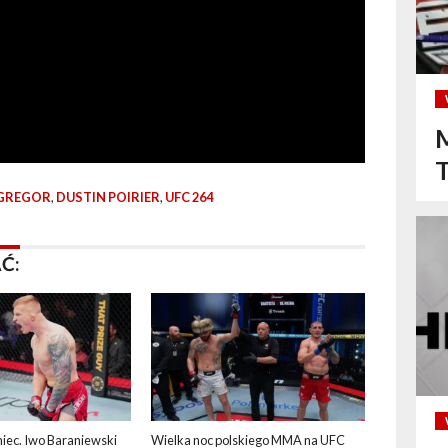
M
GREGOR
,
DUSTIN POIRIER
,
UFC 264
Ć:
niec. Iwo Baraniewski
Wielka noc polskiego MMA na UFC