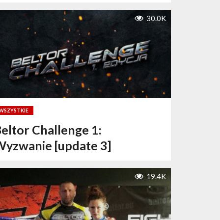
30.0K
WSZYSTKIE
eltor Challenge 1:
yzwanie [update 3]
19.4K