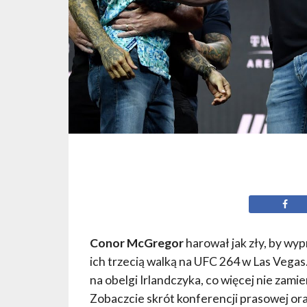
Conor McGregor
harował jak zły, by wy
ich trzecią walką na UFC 264 w Las Vega
na obelgi Irlandczyka, co więcej nie zami
Zobaczcie skrót konferencji prasowej or