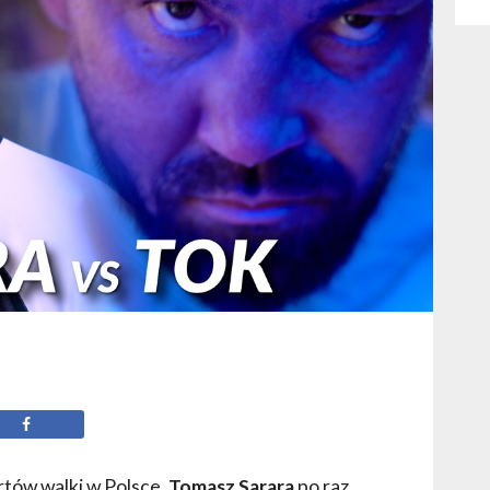
rtów walki w Polsce.
Tomasz Sarara
po raz