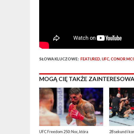
SŁOWA KLUCZOWE:
FEATURED
,
UFC
,
CONOR MC
MOGĄ CIĘ TAKŻE ZAINTERESOWA
UFC Freedom 250: Noc, która
28 sekund i ko