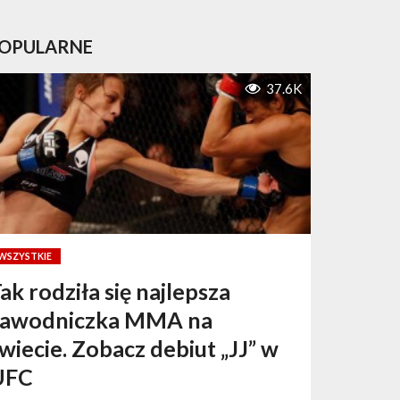
OPULARNE
37.6K
WSZYSTKIE
ak rodziła się najlepsza
zawodniczka MMA na
wiecie. Zobacz debiut „JJ” w
UFC