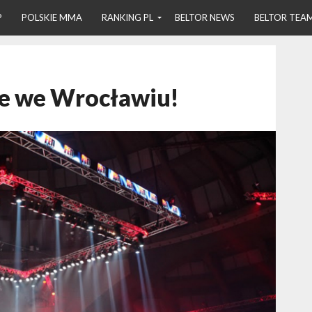
P
POLSKIE MMA
RANKING PL
BELTOR NEWS
BELTOR TEA
nie we Wrocławiu!