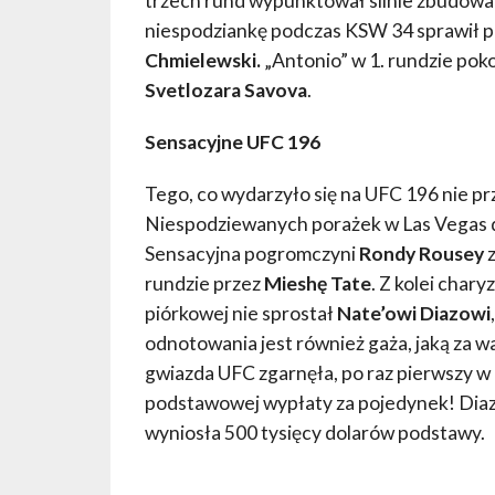
trzech rund wypunktował silnie zbudow
niespodziankę podczas KSW 34 sprawił po
Chmielewski.
„Antonio” w 1. rundzie po
Svetlozara Savova
.
Sensacyjne UFC 196
Tego, co wydarzyło się na UFC 196 nie pr
Niespodziewanych porażek w Las Vegas 
Sensacyjna pogromczyni
Rondy Rousey
z
rundzie przez
Mieshę Tate
. Z kolei chary
piórkowej nie sprostał
Nate’owi Diazowi
odnotowania jest również gaża, jaką za 
gwiazda UFC zgarnęła, po raz pierwszy w hi
podstawowej wypłaty za pojedynek! Diaz
wyniosła 500 tysięcy dolarów podstawy.