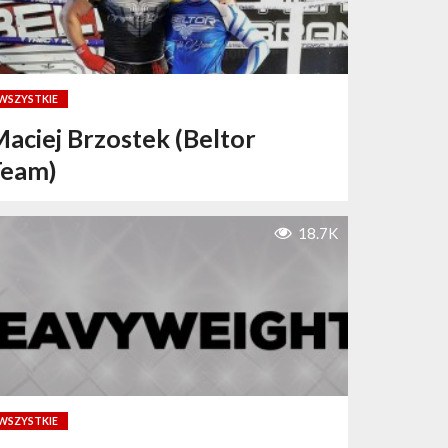
WSZYSTKIE
aciej Brzostek (Beltor
Team)
18.7K
WSZYSTKIE