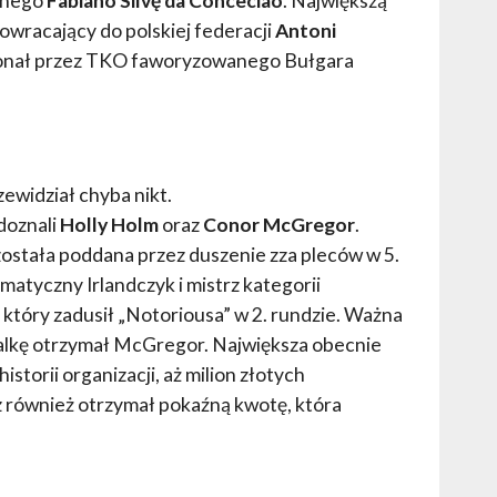
anego
Fabiano Silvę da Conceciao
. Największą
wracający do polskiej federacji
Antoni
konał przez TKO faworyzowanego Bułgara
zewidział chyba nikt.
doznali
Holly Holm
oraz
Conor McGregor
.
ostała poddana przez duszenie zza pleców w 5.
zmatyczny Irlandczyk i mistrz kategorii
, który zadusił „Notoriousa” w 2. rundzie. Ważna
walkę otrzymał McGregor. Największa obecnie
storii organizacji, aż milion złotych
 również otrzymał pokaźną kwotę, która