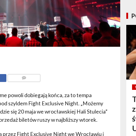
P
KOMENTARZE
me powoli dobiegają końca, za to tempa
T
pod szyldem Fight Exclusive Night. „Możemy
dzie się 20 maja we wrocławskiej Hali Stulecia”
ś
przedaż biletów ruszy w najbliższy wtorek.
 przez Fight Exclusive Night we Wrocławiu i