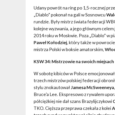
Udany powrót na ring po 1,5-rocznej pr
„Diablo” pokonał na gali w Sosnowcu
Wal
rundzie. Były mistrz świata federacji WBC
kolejne wyzwania, a jego głównym celem 
2014 roku w Moskwie. Poza „Diablo” w p
Paweł Kołodziej
, który także w powroci
mistrza Polski w boksie amatorskim,
Włod
KSW 34: Mistrzowie na swoich miejsach
W sobotę kibiców w Polsce emocjonował
trzech mistrzów polskiej federacji obron
stylu znokautował
Jamesa McSweeneya
Bruce’a Lee. Ekspresowo z rywalem upora
półciężkiej nie dał szans Brazylijczykowi
C
TKO. Cięższa przeprawa czekała z kolei
A