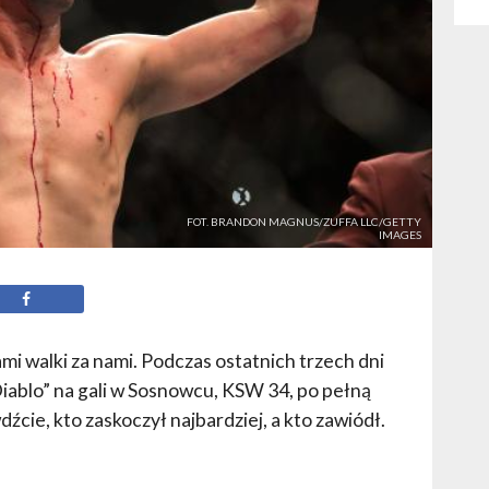
FOT. BRANDON MAGNUS/ZUFFA LLC/GETTY
IMAGES
i walki za nami. Podczas ostatnich trzech dni
iablo” na gali w Sosnowcu, KSW 34, po pełną
źcie, kto zaskoczył najbardziej, a kto zawiódł.