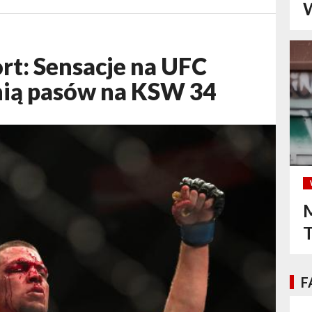
W
t: Sensacje na UFC
nią pasów na KSW 34
M
F