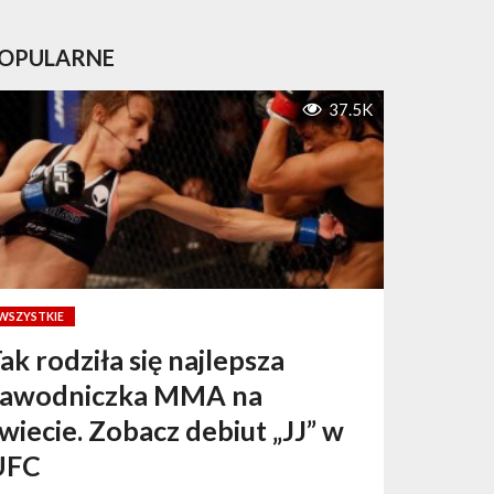
OPULARNE
37.5K
WSZYSTKIE
ak rodziła się najlepsza
zawodniczka MMA na
wiecie. Zobacz debiut „JJ” w
UFC