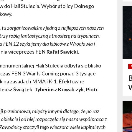
ów do Hali Stulecia. Wybór stolicy Dolnego
dkowy.
, tu zorganizowaliśmy jedną z najlepszych naszych
órzy robią fantastyczną atmosferę na trybunach.
na FEN 12 szykujemy dla kibiców z Wrocławia i
śnia wiceprezes FEN
Rafał Sawicki
.
monumentalnej Hali Stulecia odbyła się blisko
dczas FEN 3 War Is Coming ponad 3 tysiące
B
lk na zasadach MMA i K-1. Efektowne
W
eusz Świątek
,
Tyberiusz Kowalczyk
,
Piotr
ji przełomowa, między innymi dlatego, że po raz
biekcie i od niej rozpoczęła się nasza współpraca z
Zawodnicy stoczyli tego wieczora wiele kapitalnych