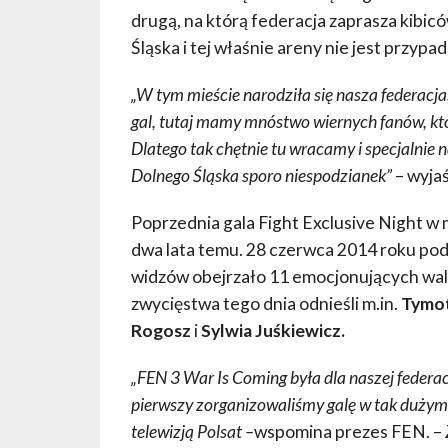
drugą, na którą federacja zaprasza kibic
Śląska i tej właśnie areny nie jest przypa
„W tym mieście narodziła się nasza federacja
gal, tutaj mamy mnóstwo wiernych fanów, kt
Dlatego tak chętnie tu wracamy i specjalnie 
Dolnego Śląska sporo niespodzianek”
– wyja
Poprzednia gala Fight Exclusive Night w 
dwa lata temu. 28 czerwca 2014 roku po
widzów obejrzało 11 emocjonujących wa
zwycięstwa tego dnia odnieśli m.in.
Tymot
Rogosz
i
Sylwia Juśkiewicz.
„FEN 3 War Is Coming była dla naszej federac
pierwszy zorganizowaliśmy galę w tak dużym o
telewizją Polsat –
wspomina prezes FEN. –