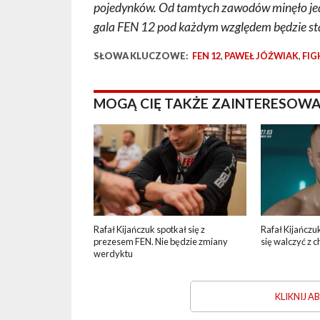
pojedynków. Od tamtych zawodów minęło jed
gala FEN 12 pod każdym względem będzie st
SŁOWA KLUCZOWE:
FEN 12
,
PAWEŁ JÓŹWIAK
,
FIG
MOGĄ CIĘ TAKŻE ZAINTERESOWA
Rafał Kijańczuk spotkał się z
Rafał Kijańczu
prezesem FEN. Nie będzie zmiany
się walczyć z 
werdyktu
KLIKNIJ 