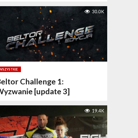
30.0K
WSZYSTKIE
eltor Challenge 1:
yzwanie [update 3]
19.4K