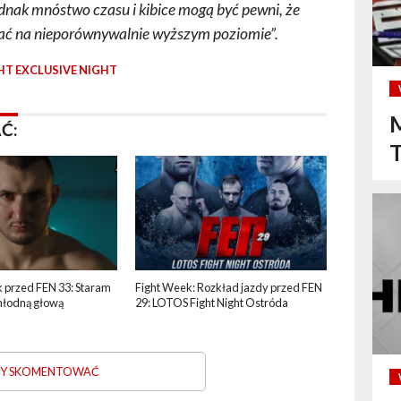
nak mnóstwo czasu i kibice mogą być pewni, że
ać na nieporównywalnie wyższym poziomie”.
HT EXCLUSIVE NIGHT
M
Ć:
k przed FEN 33: Staram
Fight Week: Rozkład jazdy przed FEN
chłodną głową
29: LOTOS Fight Night Ostróda
ABY SKOMENTOWAĆ