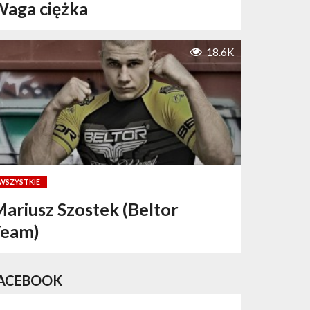
aga ciężka
18.6K
WSZYSTKIE
ariusz Szostek (Beltor
Team)
ACEBOOK