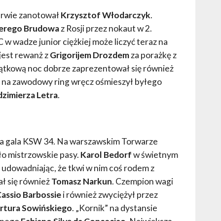
zerwie zanotował
Krzysztof Włodarczyk
.
erego Brudowa
z Rosji przez nokaut w 2.
 w wadze junior ciężkiej może liczyć teraz na
jest rewanż z
Grigorijem Drozdem
za porażkę z
iątkową noc dobrze zaprezentował się również
e na zawodowy ring wręcz ośmieszył byłego
zimierza Letra
.
a gala KSW 34. Na warszawskim Torwarze
iło mistrzowskie pasy.
Karol Bedorf
w świetnym
, udowadniając, że tkwi w nim coś rodem z
ł się również
Tomasz Narkun
. Czempion wagi
assio Barbossie
i również zwyciężył przez
rtura Sowińskiego
. „Kornik” na dystansie