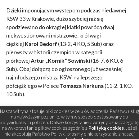
Dzięki imponującym występom podczas niedawnej
KSW 33 w Krakowie, dużo szybciej niż się
spodziewano do okrągłej klatki powrócą dwaj
niekwestionowani mistrzowie: król wagi
ciężkiej
Karol Bedorf
(13-2, 4 KO, 5 Sub) oraz
pierwszy w historii czempion w kategorii
piórkowej
Artur „Kornik” Sowiński
(16-7, 6 KO, 6
Sub). Obaj dołączą do ogłoszonego już wcześniej
najmłodszego mistrza KSW, najlepszego
półciężkiego w Polsce
Tomasza Narkuna
(11-2, 1 KO,
10 Sub).
Nasza witryna stosuje pliki cookies w celu świadczenia Państwu usług
SŁOWA KLUCZOWE:
FEATURED
,
TOMASZ NARKUN
,
CASSIO
na najwyższym poziomie, w tym w sposób dostosowany do
BARBOSA
indywidualnych potrzeb. Dalsze korzystanie z witryny oznacza zgodę
na wykorzystanie plików cookies zgodnie z
Polityką cookies
. Jeżeli
nie akceptują Państwo Polityki, prosimy o niekorzystanie z naszej
MOGĄ CIĘ TAKŻE ZAINTERESOWAĆ: