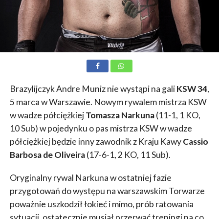
Brazylijczyk Andre Muniz nie wystąpi na gali
KSW 34
,
5 marca w Warszawie. Nowym rywalem mistrza KSW
w wadze półciężkiej
Tomasza Narkuna
(11-1, 1 KO,
10 Sub) w pojedynku o pas mistrza KSW w wadze
półciężkiej będzie inny zawodnik z Kraju Kawy
Cassio
Barbosa de Oliveira
(17-6-1, 2 KO, 11 Sub).
Oryginalny rywal Narkuna w ostatniej fazie
przygotowań do występu na warszawskim Torwarze
poważnie uszkodził łokieć i mimo, prób ratowania
sytuacji, ostatecznie musiał przerwać treningi na co