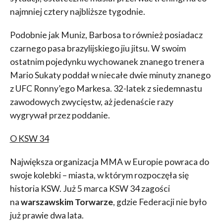
najmniej cztery najbliższe tygodnie.
Podobnie jak Muniz, Barbosa to również posiadacz
czarnego pasa brazylijskiego jiu jitsu. W swoim
ostatnim pojedynku wychowanek znanego trenera
Mario Sukaty poddał w niecałe dwie minuty znanego
z UFC Ronny’ego Markesa. 32-latek z siedemnastu
zawodowych zwycięstw, aż jedenaście razy
wygrywał przez poddanie.
O KSW 34
Największa organizacja MMA w Europie powraca do
swoje kolebki – miasta, w którym rozpoczęła się
historia KSW. Już 5 marca KSW 34 zagości
na
warszawskim Torwarze
, gdzie Federacji nie było
już prawie dwa lata.