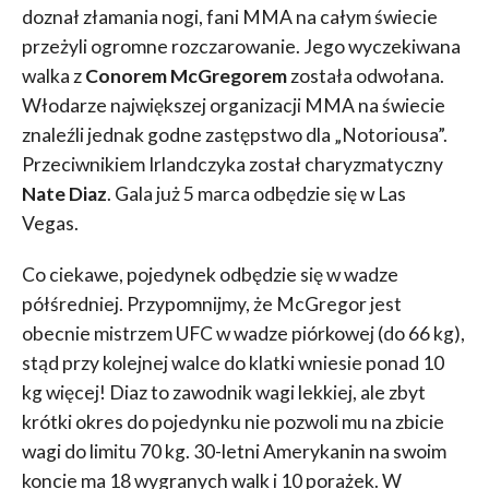
doznał złamania nogi, fani MMA na całym świecie
przeżyli ogromne rozczarowanie. Jego wyczekiwana
walka z
Conorem McGregorem
została odwołana.
Włodarze największej organizacji MMA na świecie
znaleźli jednak godne zastępstwo dla „Notoriousa”.
Przeciwnikiem Irlandczyka został charyzmatyczny
Nate Diaz
. Gala już 5 marca odbędzie się w Las
Vegas.
Co ciekawe, pojedynek odbędzie się w wadze
półśredniej. Przypomnijmy, że McGregor jest
obecnie mistrzem UFC w wadze piórkowej (do 66 kg),
stąd przy kolejnej walce do klatki wniesie ponad 10
kg więcej! Diaz to zawodnik wagi lekkiej, ale zbyt
krótki okres do pojedynku nie pozwoli mu na zbicie
wagi do limitu 70 kg. 30-letni Amerykanin na swoim
koncie ma 18 wygranych walk i 10 porażek. W