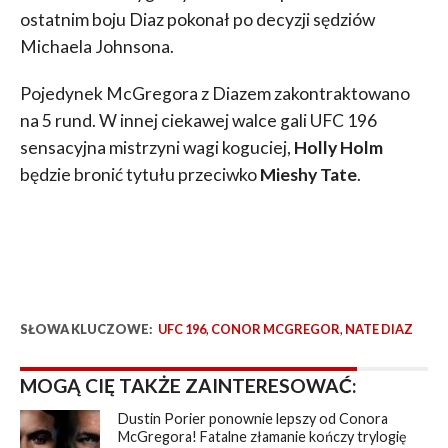
ostatnim boju Diaz pokonał po decyzji sędziów
Michaela Johnsona.
Pojedynek McGregora z Diazem zakontraktowano
na 5 rund. W innej ciekawej walce gali UFC 196
sensacyjna mistrzyni wagi koguciej,
Holly Holm
będzie bronić tytułu przeciwko
Mieshy Tate
.
SŁOWA KLUCZOWE:
UFC 196
,
CONOR MCGREGOR
,
NATE DIAZ
MOGĄ CIĘ TAKŻE ZAINTERESOWAĆ:
Dustin Porier ponownie lepszy od Conora
McGregora! Fatalne złamanie kończy trylogię