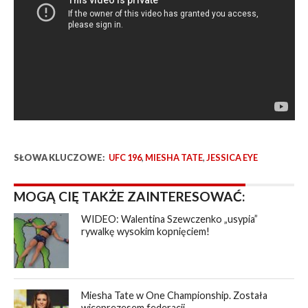
SŁOWA KLUCZOWE:
UFC 196
,
MIESHA TATE
,
JESSICA EYE
MOGĄ CIĘ TAKŻE ZAINTERESOWAĆ:
WIDEO: Walentina Szewczenko „usypia”
rywalkę wysokim kopnięciem!
Miesha Tate w One Championship. Została
wiceprezesem federacji