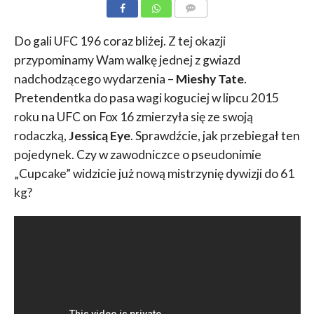
KOMENTARZE
Do gali UFC 196 coraz bliżej. Z tej okazji
przypominamy Wam walkę jednej z gwiazd
nadchodzącego wydarzenia –
Mieshy Tate
.
Pretendentka do pasa wagi koguciej w lipcu 2015
roku na UFC on Fox 16 zmierzyła się ze swoją
rodaczką,
Jessicą Eye
. Sprawdźcie, jak przebiegał ten
pojedynek. Czy w zawodniczce o pseudonimie
„Cupcake” widzicie już nową mistrzynię dywizji do 61
kg?