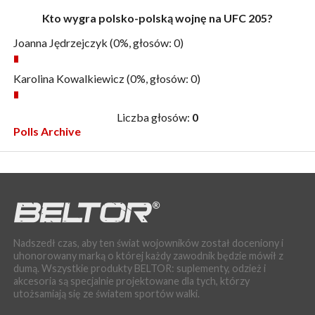
Kto wygra polsko-polską wojnę na UFC 205?
Joanna Jędrzejczyk
(0%, głosów: 0)
Karolina Kowalkiewicz
(0%, głosów: 0)
Liczba głosów:
0
Polls Archive
Nadszedł czas, aby ten świat wojowników został doceniony i
uhonorowany marką o której każdy zawodnik będzie mówił z
dumą. Wszystkie produkty BELTOR: suplementy, odzież i
akcesoria są specjalnie projektowane dla tych, którzy
utożsamiają się ze światem sportów walki.