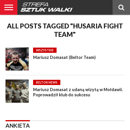
BELTOR
ALL POSTS TAGGED "HUSARIA FIGHT
BLOG
BELTOR
KICKBOXING
OGŁOSZENIA
POLSKIE
PUBLICYSTYKA
RANKING
RANKING
RELACJE
ŚWIATOWE
WYWIADY
NEWS
MMA
MMA
PL
MMA
TEAM"
WSZYSTKIE
Mariusz Domasat (Beltor Team)
BELTOR NEWS
Mariusz Domasat z udaną wizytą w Mołdawii.
Poprowadził klub do sukcesu
ANKIETA