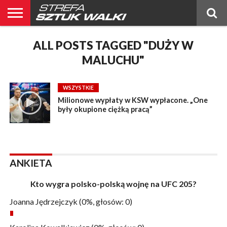
BELTOR
BLOG
ALL POSTS TAGGED "DUŻY W
BELTOR
KICKBOXING
OGŁOSZENIA
POLSKIE
PUBLICYSTYKA
RANKING
RANKING
RELACJE
ŚWIATOWE
WYWIADY
NEWS
MMA
MMA
PL
MMA
MALUCHU"
WSZYSTKIE
Milionowe wypłaty w KSW wypłacone. „One
były okupione ciężką pracą”
ANKIETA
Kto wygra polsko-polską wojnę na UFC 205?
Joanna Jędrzejczyk
(0%, głosów: 0)