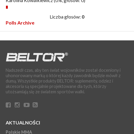
Karolina Kowalkiewicz
(0%, głosów: 0)
Liczba głosów:
0
Polls Archive
Nadszedł czas, aby ten świat wojowników został doceniony i
uhonorowany marką o której każdy zawodnik będzie mówił z
dumą. Wszystkie produkty BELTOR: suplementy, odzież i
akcesoria są specjalnie projektowane dla tych, którzy
utożsamiają się ze światem sportów walki.
AKTUALNOŚCI
Polskie MMA