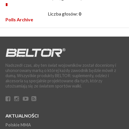
Liczba głosów:
0
Polls Archive
Nadszedł czas, aby ten świat wojowników został doceniony i
uhonorowany marką o której każdy zawodnik będzie mówił z
dumą. Wszystkie produkty BELTOR: suplementy, odzież i
akcesoria są specjalnie projektowane dla tych, którzy
utożsamiają się ze światem sportów walki.
AKTUALNOŚCI
Polskie MMA