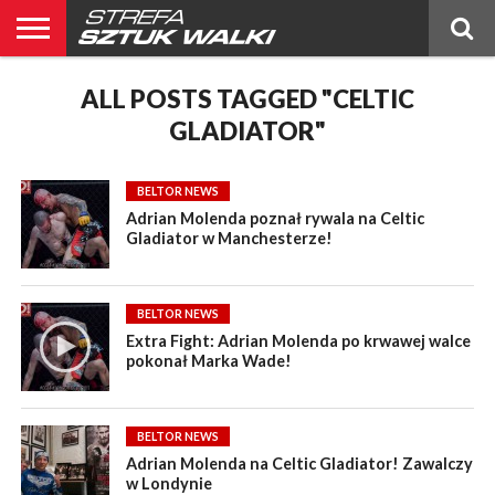
BELTOR
BLOG
ALL POSTS TAGGED "CELTIC
BELTOR
KICKBOXING
OGŁOSZENIA
POLSKIE
PUBLICYSTYKA
RANKING
RANKING
RELACJE
ŚWIATOWE
WYWIADY
NEWS
MMA
MMA
PL
MMA
GLADIATOR"
BELTOR NEWS
Adrian Molenda poznał rywala na Celtic
Gladiator w Manchesterze!
BELTOR NEWS
Extra Fight: Adrian Molenda po krwawej walce
pokonał Marka Wade!
BELTOR NEWS
Adrian Molenda na Celtic Gladiator! Zawalczy
w Londynie