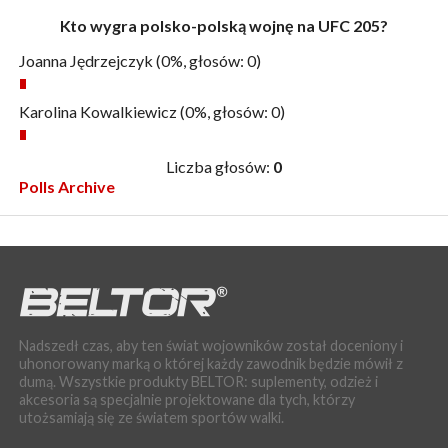
Kto wygra polsko-polską wojnę na UFC 205?
Joanna Jędrzejczyk
(0%, głosów: 0)
Karolina Kowalkiewicz
(0%, głosów: 0)
Liczba głosów:
0
Polls Archive
Nadszedł czas, aby ten świat wojowników został doceniony i
uhonorowany marką o której każdy zawodnik będzie mówił z
dumą. Wszystkie produkty BELTOR: suplementy, odzież i
akcesoria są specjalnie projektowane dla tych, którzy
utożsamiają się ze światem sportów walki.