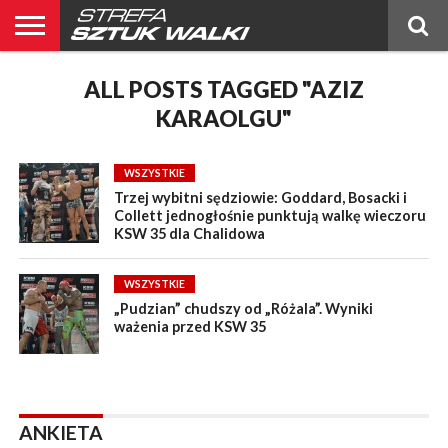
BELTOR
BLOG
ALL POSTS TAGGED "AZIZ
BELTOR
KICKBOXING
OGŁOSZENIA
POLSKIE
PUBLICYSTYKA
RANKING
RANKING
RELACJE
ŚWIATOWE
WYWIADY
NEWS
MMA
MMA
PL
MMA
KARAOLGU"
WSZYSTKIE
Trzej wybitni sędziowie: Goddard, Bosacki i
Collett jednogłośnie punktują walkę wieczoru
KSW 35 dla Chalidowa
WSZYSTKIE
„Pudzian” chudszy od „Różala”. Wyniki
ważenia przed KSW 35
ANKIETA