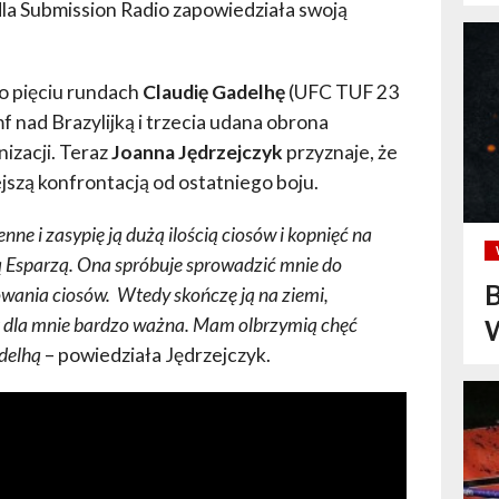
 dla Submission Radio zapowiedziała swoją
po pięciu rundach
Claudię Gadelhę
(UFC TUF 23
umf nad Brazylijką i trzecia udana obrona
izacji. Teraz
Joanna Jędrzejczyk
przyznaje, że
ejszą konfrontacją od ostatniego boju.
nne i zasypię ją dużą ilością ciosów i kopnięć na
lą Esparzą. Ona spróbuje sprowadzić mnie do
B
owania ciosów. Wtedy skończę ją na ziemi,
st dla mnie bardzo ważna. Mam olbrzymią chęć
W
adelhą
– powiedziała Jędrzejczyk.