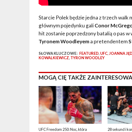
Starcie Polek będzie jedna z trzech wal
głównym pojedynku gali
Conor McGreg
hit zostanie poprzedzony batalią o pas 
Tyronem Woodleyem
a pretendentem
S
SŁOWA KLUCZOWE:
FEATURED
,
UFC
,
JOANNA JĘ
KOWALKIEWICZ
,
TYRON WOODLEY
MOGĄ CIĘ TAKŻE ZAINTERESOWA
UFC Freedom 250: Noc, która
28 sekund i ko