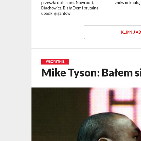
przeszła do historii. Nawrocki,
znów nokautuj
Błachowicz, Biały Dom i brutalne
upadki gigantów
KLIKNIJ 
WSZYSTKIE
Mike Tyson: Bałem si