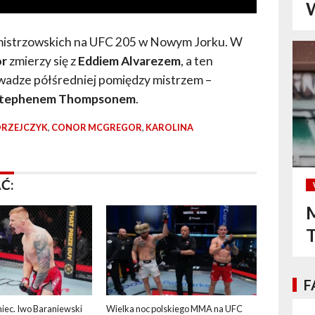
W
k mistrzowskich na UFC 205 w Nowym Jorku. W
or
zmierzy się z
Eddiem Alvarezem
, a ten
w wadze półśredniej pomiędzy mistrzem –
tephenem Thompsonem
.
DRZEJCZYK
,
CONOR MCGREGOR
,
KAROLINA
Ć:
M
F
niec. Iwo Baraniewski
Wielka noc polskiego MMA na UFC