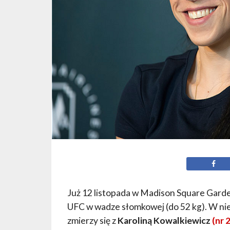
Już 12 listopada w Madison Square Garden
UFC w wadze słomkowej (do 52 kg). W ni
zmierzy się z
Karoliną Kowalkiewicz
(nr 