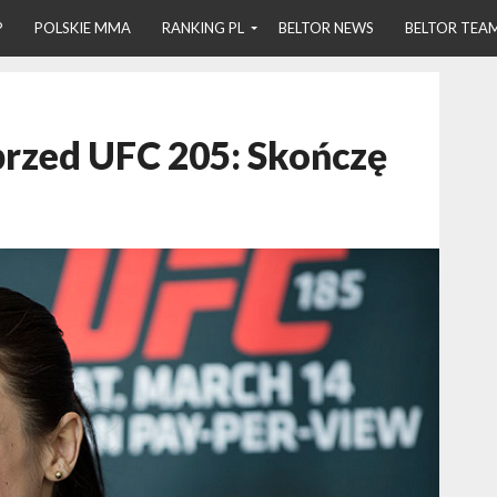
P
POLSKIE MMA
RANKING PL
BELTOR NEWS
BELTOR TEA
przed UFC 205: Skończę