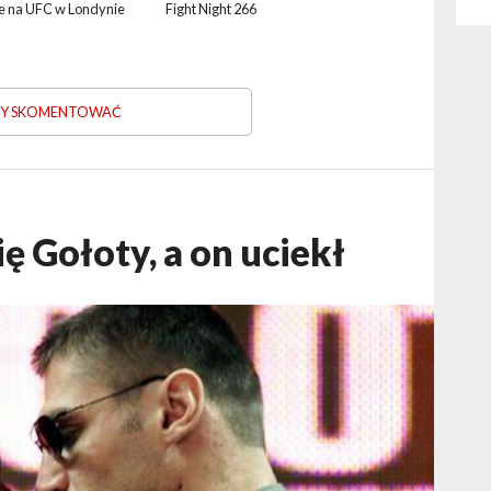
e na UFC w Londynie
Fight Night 266
ABY SKOMENTOWAĆ
ę Gołoty, a on uciekł