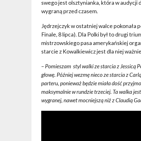
swego jest olsztynianka, która w audycji
wygraną przed czasem.
Jędrzejczyk w ostatniej walce pokonała 
Finale, 8 lipca). Dla Polki był to drugi tri
mistrzowskiego pasa amerykańskiej organ
starcie z Kowalkiewicz jest dla niej ważni
–
Pomieszam styl walki ze starcia z Jessicą Pe
głowę. Później wezmę nieco ze starcia z Car
parteru, ponieważ będzie miała dość przyjm
maksymalnie w rundzie trzeciej. Ta walka je
wygranej, nawet mocniejszą niż z Claudią G