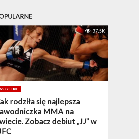
OPULARNE
37.5K
WSZYSTKIE
ak rodziła się najlepsza
zawodniczka MMA na
wiecie. Zobacz debiut „JJ” w
UFC