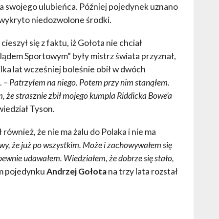
ania swojego ulubieńca. Później pojedynek uznano
 wykryto niedozwolone środki.
ieszył się z faktu, iż Gołota nie chciał
lądem Sportowym” były mistrz świata przyznał,
kilka lat wcześniej boleśnie obił w dwóch
a
. –
Patrzyłem na niego. Potem przy nim stanąłem.
em, że strasznie zbił mojego kumpla Riddicka Bowe’a
iedział Tyson.
również, że nie ma żalu do Polaka i nie ma
wy, że już po wszystkim. Może i zachowywałem się
le pewnie udawałem. Wiedziałem, że dobrze się stało,
ym pojedynku
Andrzej Gołota
na trzy lata rozstał