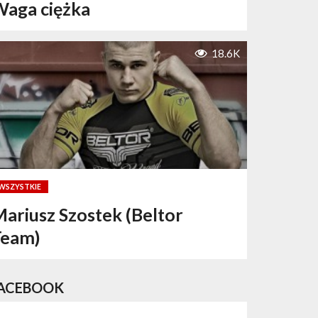
aga ciężka
18.6K
WSZYSTKIE
ariusz Szostek (Beltor
Team)
ACEBOOK