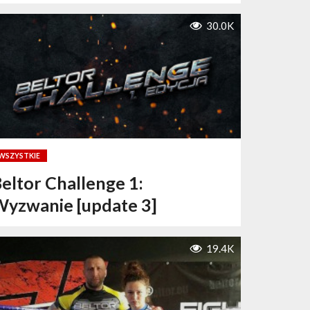
30.0K
WSZYSTKIE
eltor Challenge 1:
yzwanie [update 3]
19.4K