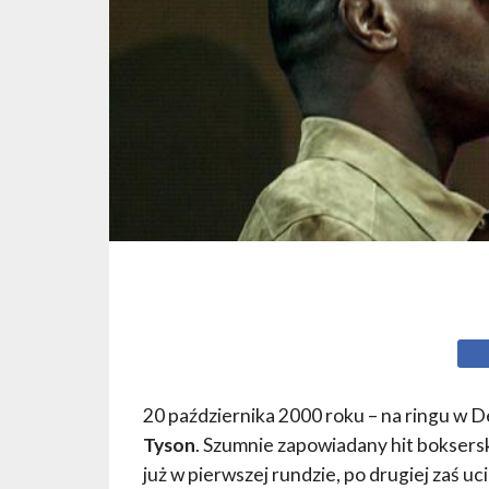
20 października 2000 roku – na ringu w D
Tyson
. Szumnie zapowiadany hit boksersk
już w pierwszej rundzie, po drugiej zaś uci