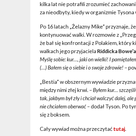
kilka lat nie potrafili zrozumieć zachow
za nieodbyty, kiedy w organizmie Tysona
Po 16 latach „Żelazny Mike” przyznaje, że c
kontynuować walki. W rozmowie z „Przeg
że bał się konfrontacji z Polakiem, który 
walkach jego przyjaciela
Riddicka Bowe’
Myślę sobie: kur…, jaki on wielki! I pamiętał
(…) Bałem się o siebie i o swoje zdrowie!
– pow
„Bestia” w obszernym wywiadzie przyznał 
między nimi złej krwi. –
Byłem kur… szczęśli
tak, jakbym był zły i chciał walczyć dalej, a
nie chciałem oberwać
– dodał Tyson. Po t
się z boksem.
Cały wywiad można przeczytać
tutaj
.