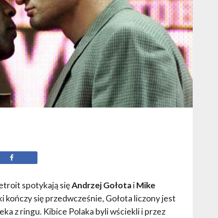
etroit spotykają się
Andrzej Gołota
i
Mike
i kończy się przedwcześnie, Gołota liczony jest
eka z ringu. Kibice Polaka byli wściekli i przez