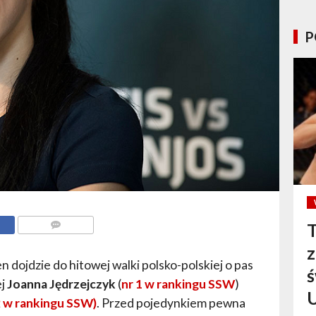
P
T
KOMENTARZE
 dojdzie do hitowej walki polsko-polskiej o pas
ś
ej
Joanna Jędrzejczyk
(
nr 1 w rankingu SSW
)
2 w rankingu SSW)
. Przed pojedynkiem pewna