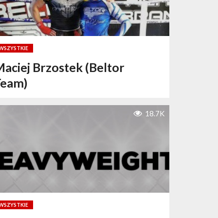
WSZYSTKIE
aciej Brzostek (Beltor
Team)
18.7K
WSZYSTKIE