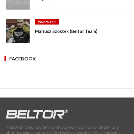
WSZYSTKIE
Mariusz Szostek (Beltor Team)
FACEBOOK
Nadszedł czas, aby ten świat wojowników został doceniony i
uhonorowany marką o której każdy zawodnik będzie mówił z