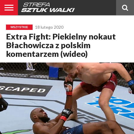
BELTOR
BLOG
BELTOR
KICKBOXING
OGŁOSZENIA
POLSKIE
PUBLICYSTYKA
RANKING
RANKING
RELACJE
ŚWIATOWE
WYWIADY
18 lutego 2020
WSZYSTKIE
NEWS
MMA
MMA
PL
MMA
Extra Fight: Piekielny nokaut
Błachowicza z polskim
komentarzem (wideo)