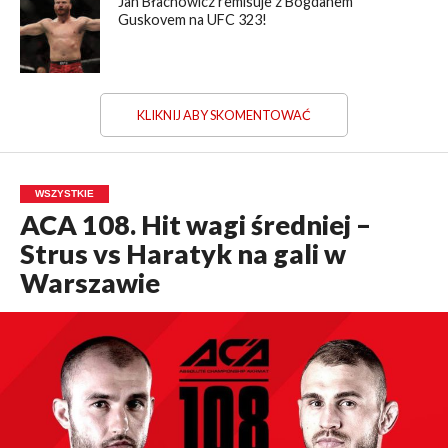
Jan Błachowicz remisuje z Bogdanem
Guskovem na UFC 323!
KLIKNIJ ABY SKOMENTOWAĆ
WSZYSTKIE
ACA 108. Hit wagi średniej –
Strus vs Haratyk na gali w
Warszawie