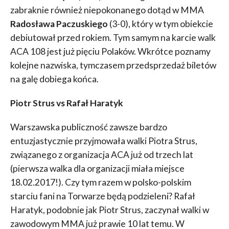
zabraknie również niepokonanego dotąd w MMA
Radosława Paczuskiego
(3-0), który w tym obiekcie
debiutował przed rokiem. Tym samym na karcie walk
ACA 108 jest już pięciu Polaków. Wkrótce poznamy
kolejne nazwiska, tymczasem przedsprzedaż biletów
na galę dobiega końca.
Piotr Strus vs Rafał Haratyk
Warszawska publiczność zawsze bardzo
entuzjastycznie przyjmowała walki Piotra Strus,
związanego z organizacja ACA już od trzech lat
(pierwsza walka dla organizacji miała miejsce
18.02.2017!). Czy tym razem w polsko-polskim
starciu fani na Torwarze będą podzieleni? Rafał
Haratyk, podobnie jak Piotr Strus, zaczynał walki w
zawodowym MMA już prawie 10 lat temu. W