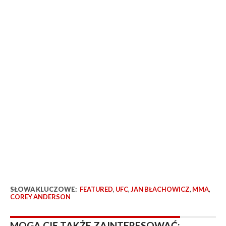
SŁOWA KLUCZOWE:
FEATURED
,
UFC
,
JAN BŁACHOWICZ
,
MMA
,
COREY ANDERSON
MOGĄ CIĘ TAKŻE ZAINTERESOWAĆ: