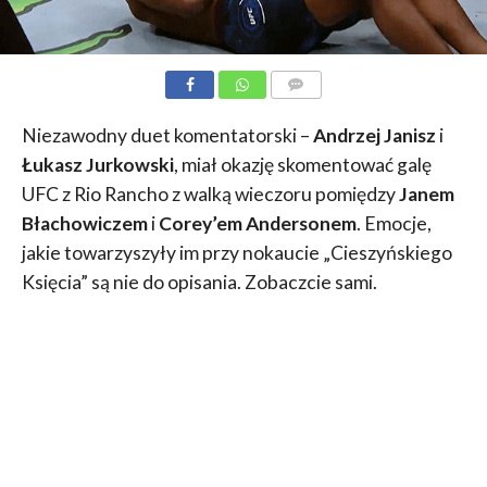
KOMENTARZE
Niezawodny duet komentatorski –
Andrzej Janisz
i
Łukasz Jurkowski
, miał okazję skomentować galę
UFC z Rio Rancho z walką wieczoru pomiędzy
Janem
Błachowiczem
i
Corey’em Andersonem
. Emocje,
jakie towarzyszyły im przy nokaucie „Cieszyńskiego
Księcia” są nie do opisania. Zobaczcie sami.