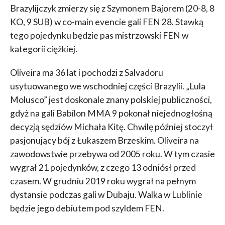
Brazylijczyk zmierzy się z Szymonem Bajorem (20-8, 8
KO, 9 SUB) w co-main evencie gali FEN 28. Stawką
tego pojedynku będzie pas mistrzowski FEN w
kategorii ciężkiej.
Oliveira ma 36 lat i pochodzi z Salvadoru
usytuowanego we wschodniej części Brazylii. „Lula
Molusco” jest doskonale znany polskiej publiczności,
gdyż na gali Babilon MMA 9 pokonał niejednogłośną
decyzją sędziów Michała Kitę. Chwilę później stoczył
pasjonujący bój z Łukaszem Brzeskim. Oliveira na
zawodowstwie przebywa od 2005 roku. W tym czasie
wygrał 21 pojedynków, z czego 13 odniósł przed
czasem. W grudniu 2019 roku wygrał na pełnym
dystansie podczas gali w Dubaju. Walka w Lublinie
będzie jego debiutem pod szyldem FEN.