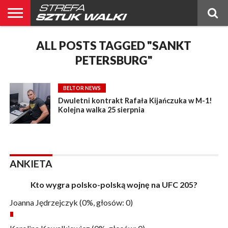
BELTOR
BLOG
ALL POSTS TAGGED "SANKT
BELTOR
KICKBOXING
OGŁOSZENIA
POLSKIE
PUBLICYSTYKA
RANKING
RANKING
RELACJE
ŚWIATOWE
WYWIADY
NEWS
MMA
MMA
PL
MMA
PETERSBURG"
BELTOR NEWS
Dwuletni kontrakt Rafała Kijańczuka w M-1!
Kolejna walka 25 sierpnia
ANKIETA
Kto wygra polsko-polską wojnę na UFC 205?
Joanna Jędrzejczyk
(0%, głosów: 0)