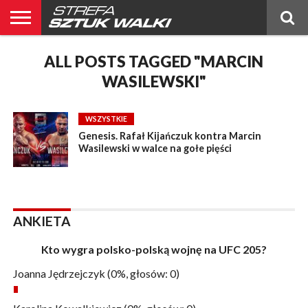
BELTOR
BLOG
ALL POSTS TAGGED "MARCIN
BELTOR
KICKBOXING
OGŁOSZENIA
POLSKIE
PUBLICYSTYKA
RANKING
RANKING
RELACJE
ŚWIATOWE
WYWIADY
NEWS
MMA
MMA
PL
MMA
WASILEWSKI"
WSZYSTKIE
Genesis. Rafał Kijańczuk kontra Marcin
Wasilewski w walce na gołe pięści
ANKIETA
Kto wygra polsko-polską wojnę na UFC 205?
Joanna Jędrzejczyk
(0%, głosów: 0)