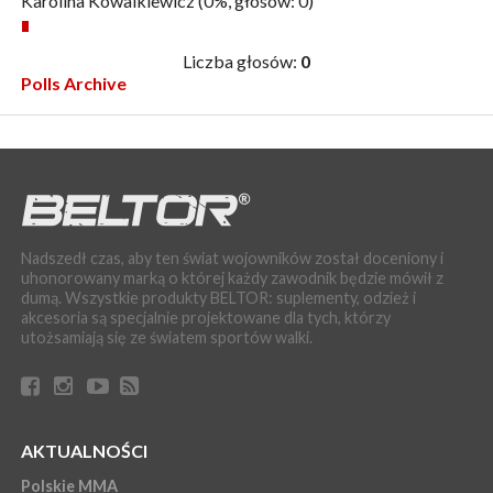
Karolina Kowalkiewicz
(0%, głosów: 0)
Liczba głosów:
0
Polls Archive
Nadszedł czas, aby ten świat wojowników został doceniony i
uhonorowany marką o której każdy zawodnik będzie mówił z
dumą. Wszystkie produkty BELTOR: suplementy, odzież i
akcesoria są specjalnie projektowane dla tych, którzy
utożsamiają się ze światem sportów walki.
AKTUALNOŚCI
Polskie MMA